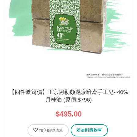
【四件激筍價】正宗阿勒頗濕疹暗瘡手工皂- 40%
月桂油 (原價:$796)
$495.00
添加到購物車
加入願望清單