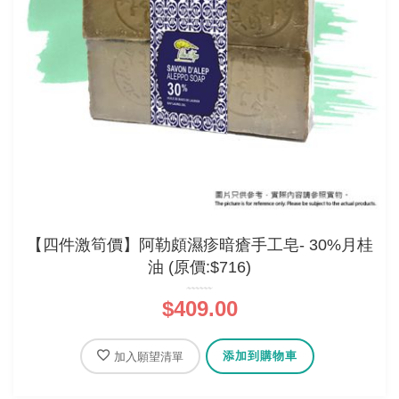
【四件激筍價】阿勒頗濕疹暗瘡手工皂- 30%月桂
油 (原價:$716)
$409.00
添加到購物車
加入願望清單