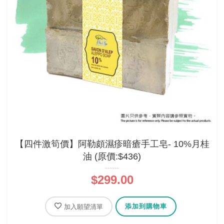
【四件激筍價】阿勒頗濕疹暗瘡手工皂- 10%月桂
油 (原價:$436)
$299.00
添加到購物車
加入願望清單