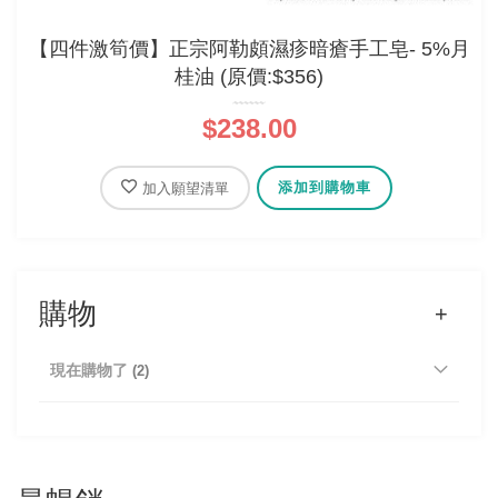
【四件激筍價】正宗阿勒頗濕疹暗瘡手工皂- 5%月
桂油 (原價:$356)
$238.00
添加到購物車
加入願望清單
購物
現在購物了