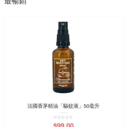
最暢銷
法國香茅精油「驅蚊液」50毫升
0%
$99.00