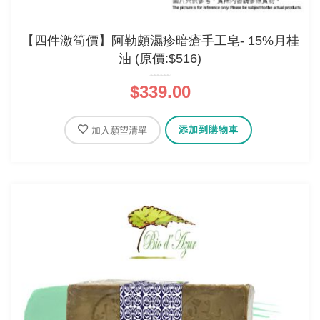
【四件激筍價】阿勒頗濕疹暗瘡手工皂- 15%月桂
油 (原價:$516)
$339.00
添加到購物車
加入願望清單