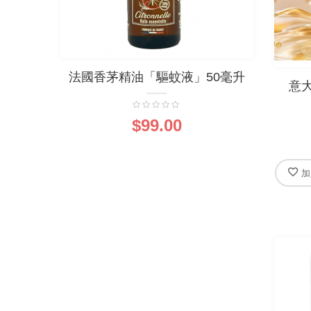
法國香茅精油「驅蚊液」50毫升
法國
意大
0%
$99.00
加