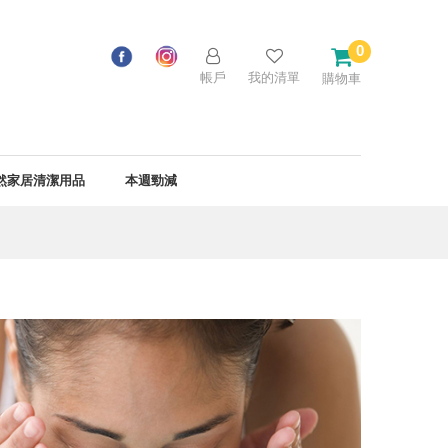
0
帳戶
我的清單
購物車
然家居清潔用品
本週勁減