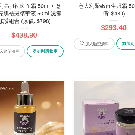
亮肌袪斑面霜 50ml + 意
意大利緊緻再生眼霜 50m
亮肌袪斑精華液 50ml 滋養
價: $489)
修護組合 (原價: $798)
$293.40
$438.90
添加到
加入願望清單
添加到購物車
入願望清單