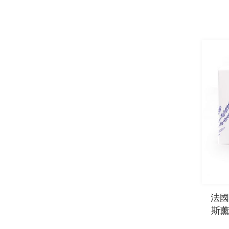
法國
斯薰衣