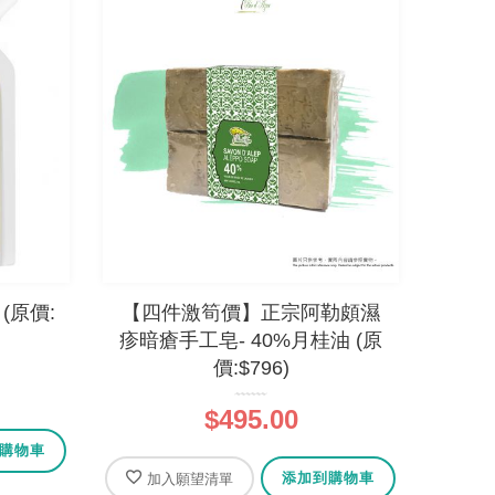
 (原價:
【四件激筍價】正宗阿勒頗濕
疹暗瘡手工皂- 40%月桂油 (原
價:$796)
$495.00
購物車
添加到購物車
加入願望清單