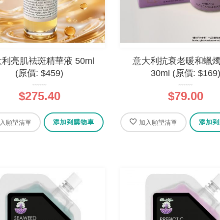
有機橄欖油乳木果皂 - 鈴蘭
法國有機橄欖油乳木果皂
利亮肌袪斑精華液 50ml
意大利抗衰老暖和蠟
哥堅果油
(原價: $459)
30ml (原價: $169
0%
$69.00
$275.40
$79.00
0%
$69.00
添加到購物車
添加到
入願望清單
加入願望清單