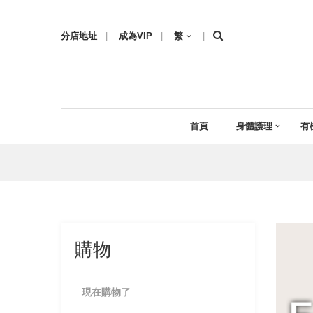
分店地址
|
成為VIP
|
繁
|
首頁
身體護理
有
購物
現在購物了