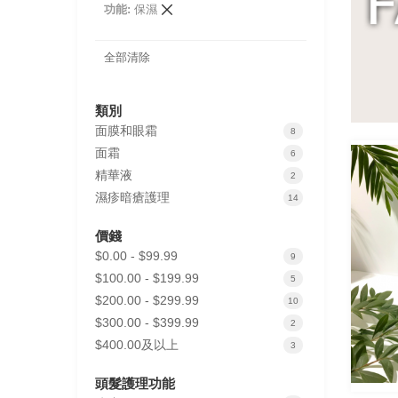
刪
功能
保濕
除
此
項
全部清除
目
類別
面膜和眼霜
items
8
面霜
items
6
精華液
items
2
濕疹暗瘡護理
items
14
價錢
$0.00
-
$99.99
items
9
$100.00
-
$199.99
items
5
$200.00
-
$299.99
items
10
$300.00
-
$399.99
items
2
$400.00
及以上
items
3
頭髮護理功能