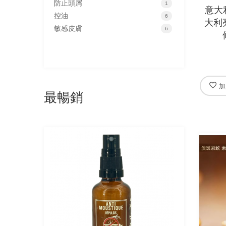
防止頭屑
item
1
意大利
控油
items
6
大利
敏感皮膚
items
6
加
最暢銷