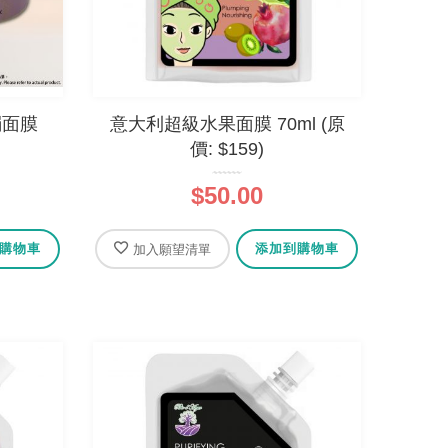
 - 摩洛
法國有機橄欖油乳木果皂 - 蓮花
燭面膜
意大利超級水果面膜 70ml (原
)
價: $159)
0%
$69.00
$50.00
購物車
添加到購物車
加入願望清單