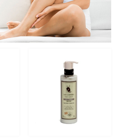
 - 摩洛
法國有機橄欖油乳木果皂 - 蓮花
0%
$69.00