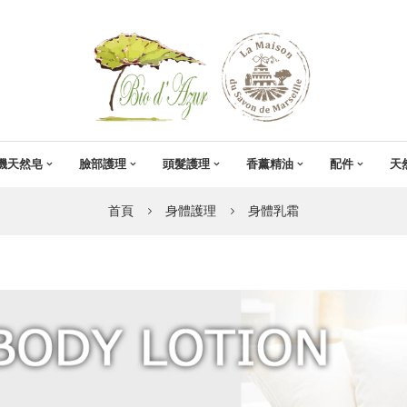
機天然皂
臉部護理
頭髮護理
香薰精油
配件
天
首頁
身體護理
身體乳霜