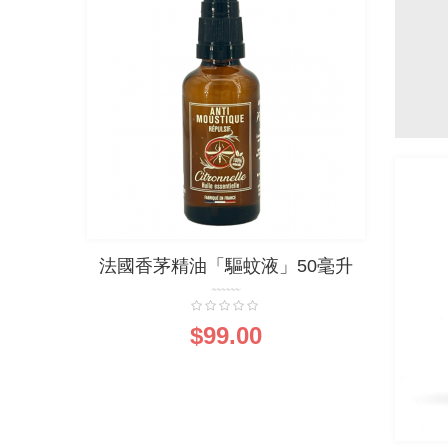
法國香茅精油「驅蚊液」50毫升
法國
0%
$99.00