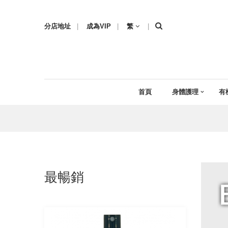
分店地址
|
成為VIP
|
繁
|
首頁
身體護理
有
最暢銷