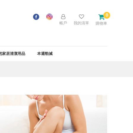
0
帳戶
我的清單
購物車
然家居清潔用品
本週勁減