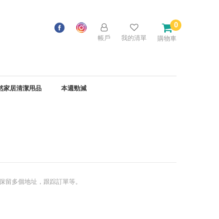
0
帳戶
我的清單
購物車
然家居清潔用品
本週勁減
保留多個地址，跟踪訂單等。