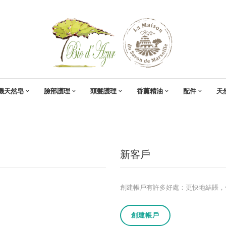
機天然皂
臉部護理
頭髮護理
香薰精油
配件
天
新客戶
創建帳戶有許多好處：更快地結賬，
創建帳戶