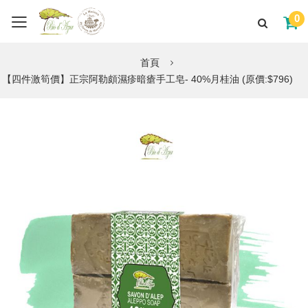
0
首頁
【四件激筍價】正宗阿勒頗濕疹暗瘡手工皂- 40%月桂油 (原價:$796)
Skip
to
the
end
of
the
images
gallery