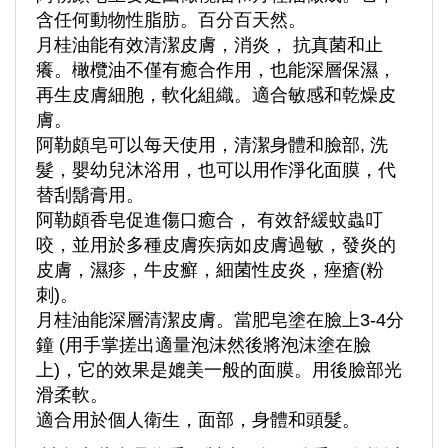
含任何動物性脂肪。百分百天然。
月桂油能有效清潔皮膚，消炎， 抗真菌和止
癢。橄欖油不僅有癒合作用，也能深層保濕，
再生皮膚細胞，軟化組織。適合敏感和乾燥皮
膚。
阿勒頗皂可以每天使用，清潔身體和臉部, 洗
髮，嬰幼兒沐浴用，也可以用作淨化面膜，代
替刮鬍膏用。
阿勒頗香皂促進傷口癒合， 有效舒緩蚊蟲叮
咬，並用於多種皮膚疾病如皮膚過敏，發炎的
皮膚，濕疹，牛皮癬，細菌性皮炎，痤瘡(粉
刺)。
月桂油能深層清潔皮膚。當肥皂塗在臉上3-4分
鐘 (用手掌搓出適量泡沫然後將泡沫塗在臉
上)，它的效果是媲美一般的面膜。用後臉部光
滑柔軟。
適合用於個人衛生，面部，身體和頭髮。