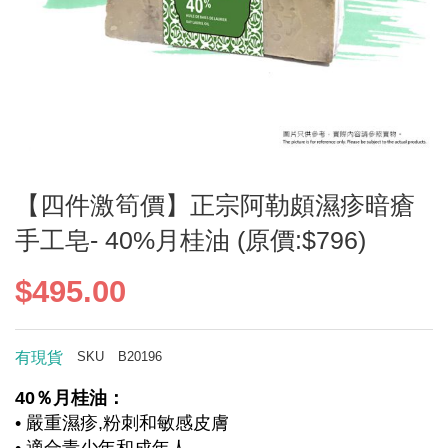
Skip
【四件激筍價】正宗阿勒頗濕疹暗瘡
to
the
手工皂- 40%月桂油 (原價:$796)
beginning
of
$495.00
the
images
gallery
SKU
B20196
有現貨
40％月桂油：
• 嚴重濕疹,粉刺和敏感皮膚