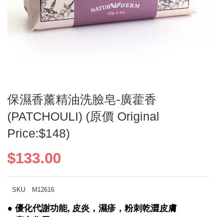
Skip
保濕香薰精油洗臉皂-廣藿香
to
the
(PATCHOULI) (原價 Original
beginning
of
Price:$148)
the
images
$133.00
gallery
SKU
M12616
● 優化代謝功能, 皮炎，濕疹，粉刺乾澀皮膚