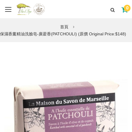
0
首頁
保濕香薰精油洗臉皂-廣藿香(PATCHOULI) (原價 Original Price:$148)
Skip
to
the
end
of
the
images
gallery