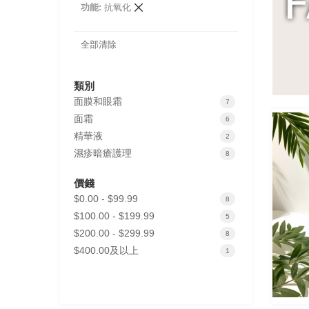
刪
功能
抗氧化
除
此
項
全部清除
目
類別
面膜和眼霜
items
7
面霜
items
6
精華液
items
2
濕疹暗瘡護理
items
8
價錢
$0.00
-
$99.99
items
8
$100.00
-
$199.99
items
5
$200.00
-
$299.99
items
8
$400.00
及以上
item
1