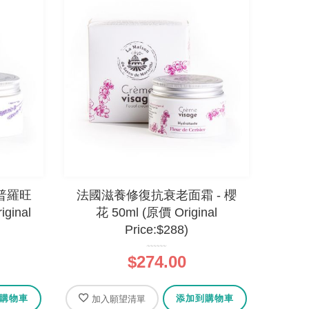
普羅旺
法國滋養修復抗衰老面霜 - 櫻
ginal
花 50ml (原價 Original
Price:$288)
$274.00
購物車
添加到購物車
加入願望清單