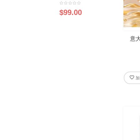
0%
$99.00
意大
加