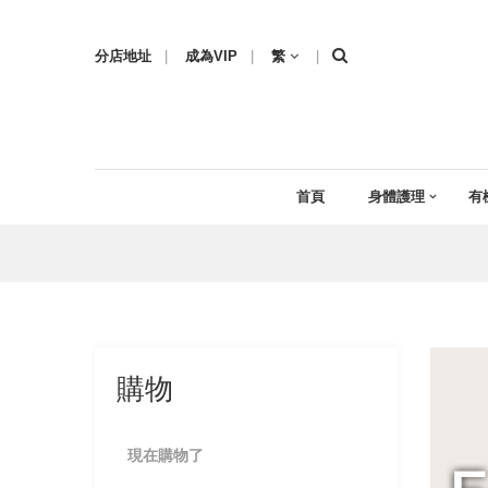
分店地址
|
成為VIP
|
繁
|
首頁
身體護理
有
購物
現在購物了