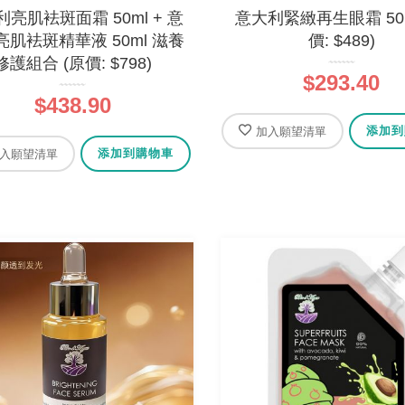
亮肌袪斑面霜 50ml + 意
意大利緊緻再生眼霜 50m
亮肌袪斑精華液 50ml 滋養
價: $489)
修護組合 (原價: $798)
$293.40
$438.90
添加到
加入願望清單
添加到購物車
入願望清單
有機橄欖油乳木果皂 - 鈴蘭
法國有機橄欖油乳木果皂
哥堅果油