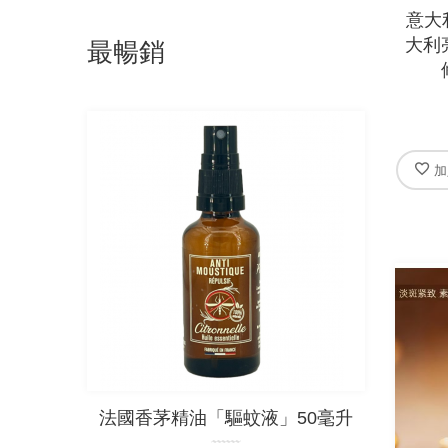
意大利
大利
最暢銷
加
法國香茅精油「驅蚊液」50毫升
法國