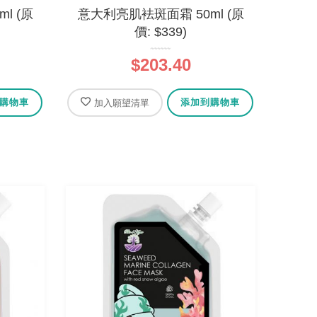
l (原
意大利亮肌袪斑面霜 50ml (原
價: $339)
$203.40
購物車
添加到購物車
加入願望清單
 - 摩洛
法國有機橄欖油乳木果皂 - 蓮花