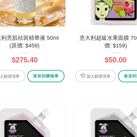
0%
$69.00
0%
$69.00
利亮肌袪斑精華液 50ml
意大利超級水果面膜 70m
(原價: $459)
價: $159)
$275.40
$50.00
添加到購物車
添加到
入願望清單
加入願望清單