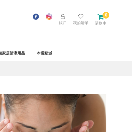
0
帳戶
我的清單
購物車
然家居清潔用品
本週勁減