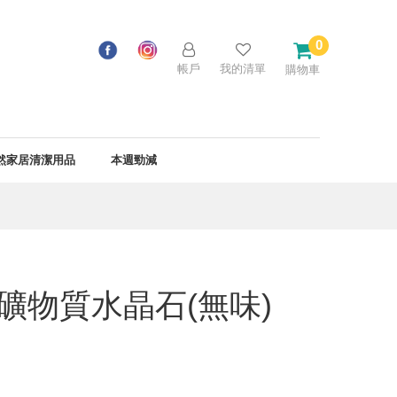
0
帳戶
我的清單
購物車
然家居清潔用品
本週勁減
止汗礦物質水晶石(無味)