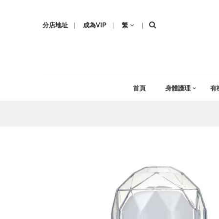
分店地址
|
成為VIP
|
繁
|
首頁
身體護理
有
Skip
to
the
end
of
the
images