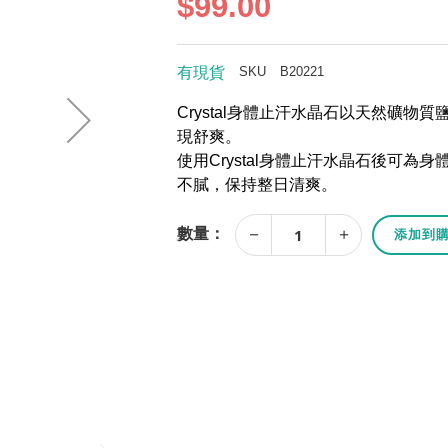
$99.00
SKU
B20221
有現貨
Crystal身體止汗水晶石以天然礦
現舒爽。
使用Crystal身體止汗水晶石後可
不膩，保持整日清爽。
數量：
添加到