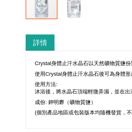
Skip
to
the
beginning
詳情
of
the
images
gallery
Crystal身體止汗水晶石以天然礦物
使用Crystal身體止汗水晶石後可為
使用方法:
沐浴後，將水晶石頂端輕微弄濕，並在出
成份: 鉀明礬（礦物質鹽）
(個別產品地區或包裝版本均隨機發貨，