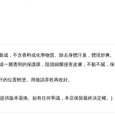
質鹽份製成，不含香料或化學物質。除去身體汗臭，體現舒爽。
身體形成一層透明的保護膜，阻擋細菌侵害皮膚，不黏不膩，
汗的位置輕塗。用後請弄乾再收好。
不提供版本退換。如有任何爭議，本店保留最終決定權。)